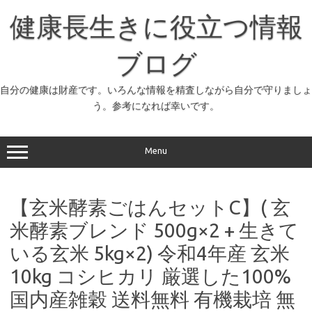
コ
ン
健康長生きに役立つ情報
テ
ン
ツ
へ
ブログ
ス
キ
ッ
自分の健康は財産です。いろんな情報を精査しながら自分で守りましょ
プ
う。参考になれば幸いです。
Menu
【玄米酵素ごはんセットC】( 玄
米酵素ブレンド 500g×2 + 生きて
いる玄米 5kg×2) 令和4年産 玄米
10kg コシヒカリ 厳選した100%
国内産雑穀 送料無料 有機栽培 無