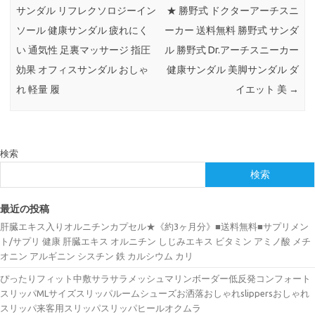
サンダル リフレクソロジーイン
★ 勝野式 ドクターアーチスニ
ソール 健康サンダル 疲れにく
ーカー 送料無料 勝野式 サンダ
い 通気性 足裏マッサージ 指圧
ル 勝野式 Dr.アーチスニーカー
効果 オフィスサンダル おしゃ
健康サンダル 美脚サンダル ダ
れ 軽量 履
イエット 美
→
検索
検索
最近の投稿
肝臓エキス入りオルニチンカプセル★《約3ヶ月分》■送料無料■サプリメン
ト/サプリ 健康 肝臓エキス オルニチン しじみエキス ビタミン アミノ酸 メチ
オニン アルギニン シスチン 鉄 カルシウム カリ
ぴったりフィット中敷サラサラメッシュマリンボーダー低反発コンフォート
スリッパMLサイズスリッパルームシューズお洒落おしゃれslippersおしゃれ
スリッパ来客用スリッパスリッパヒールオクムラ