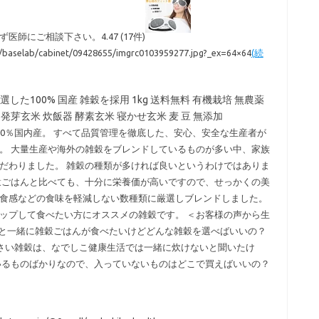
にご相談下さい。4.47 (17件)
ll/baselab/cabinet/09428655/imgrc0103959277.jpg?_ex=64×64
(続
選した100% 国産 雑穀を採用 1kg 送料無料 有機栽培 無農薬
発芽玄米 炊飯器 酵素玄米 寝かせ玄米 麦 豆 無添加
0％国内産。 すべて品質管理を徹底した、安心、安全な生産者が
。 大量生産や海外の雑穀をブレンドしているものが多い中、家族
だわりました。 雑穀の種類が多ければ良いというわけではありま
穀ごはんと比べても、十分に栄養価が高いですので、せっかくの美
食感などの食味を軽減しない数種類に厳選しブレンドしました。
ップして食べたい方にオススメの雑穀です。 ＜お客様の声から生
米と一緒に雑穀ごはんが食べたいけどどんな雑穀を選べばいいの？
さい雑穀は、なでしこ健康生活では一緒に炊けないと聞いたけ
いるものばかりなので、入っていないものはどこで買えばいいの？