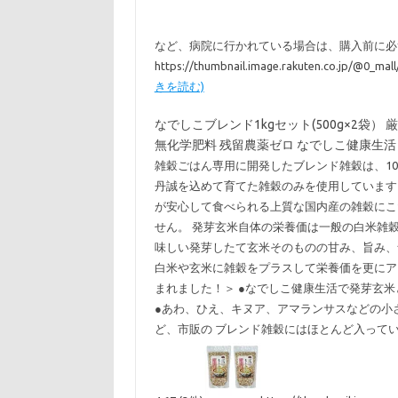
など、病院に行かれている場合は、購入前に必ず医師
https://thumbnail.image.rakuten.co.jp/@0_ma
きを読む)
なでしこブレンド1kgセット(500g×2袋） 厳
無化学肥料 残留農薬ゼロ なでしこ健康生活 
雑穀ごはん専用に開発したブレンド雑穀は、10
丹誠を込めて育てた雑穀のみを使用しています
が安心して食べられる上質な国内産の雑穀にこ
せん。 発芽玄米自体の栄養価は一般の白米雑
味しい発芽したて玄米そのものの甘み、旨み、
白米や玄米に雑穀をプラスして栄養価を更にア
まれました！＞ ●なでしこ健康生活で発芽玄
●あわ、ひえ、キヌア、アマランサスなどの小
ど、市販の ブレンド雑穀にはほとんど入って