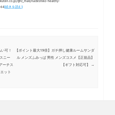
akuten.co.jp/@0_mall/nadeshiko-healthy-
×64
(続きを読む)
払い可！
【ポイント最大19倍】ガチ押し健康ルームサンダ
チスニー
ル メンズふみっぱ 男性 メンズコスメ【正規品】
.アーチス
【ギフト対応可】
→
イエット