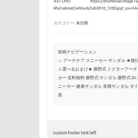
4.67 (3件)
https://thumbnail.image.r
life/cabinet/whback/tab0010_1200.jpg?_ex=64
カテゴリー:
未分類
投稿ナビゲーション
←
アーチケア スニーカー サンダル ★後
☆選べるおまけ★ 勝野式 ドクターアー
カー 送料無料 勝野式 サンダル 勝野式 Dr
ニーカー 健康サンダル 美脚サンダル ダ
美
custom footer text left