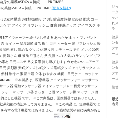
務×SDGs＝持続 … – PR TIMES
ぴ
×SDGs＝持続 … PR TIMES
(続きを読む)
ー
ッパ
3D立体構造 3種類振動ケア 3段階温度調整 USB給電式 コー
れ
 目元ケア アイケア リフレッシュ 健康 睡眠グッズ アイマスク ホ
ラ
健康
USBアイウォーマー 繰り返し使える あったか ホット プレゼント
ンダ
 温 タイマー 温度調節 疲労 癒し 目元 ヒーター 眼 リフレッシュ 軽
タオ
 温熱 癒し 温める グッズ 休憩 女性 レディース 男性 メンズ 20代
ーズ
女 妻 嫁さん 母 彼氏 旦那さん 父 父親 への 人気 の ランキング ギフ
ふわ素材 目元エステ 男女兼用 持ち運び おすすめ かわいい エアーア
健康
ンダ
目元 美顔器 安眠グッズ 快眠グッズ 睡眠グッズ アイリラックス ス
タオ
 便利 旅行 出張 新生活 立体 おやすみ 就寝 目元ケア ホットケ
ーズ
ANLAN ※本製品は、医療機器 アイマッサージャー マッサージ
 サージ器 電動マッサージ器 アイマッサージャー 目元マッサージ
槍使
ジャー マ ッサージ器 まっさーじ機 マッサージ機 マッサージ 目
的とした機器 です。 ※この商品は、医療機器ではありません。
最
表
効果効能の表記をしておりません。 ※この商品は、無線機器では
グを有する電子機器ではありません。 ※眼精疲労や目に疾患がある