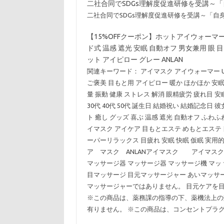
二社合同でSDGs理解度促進研修を受講～「自身の業
二社合同でSDGs理解度促進研修を受講～「自身の業務
【15%OFFクーポン】ホットアイウォーマー 
ド式 温感 遮光 安眠 自動オフ 男女兼用 眼
ット アイピロー グレー ANLAN
関連キーワード： アイマスク アイウォーマー 
ご褒美 目もと用 アイピロー 暖か ほかほか 安眠
量 振動 健康 ストレス 解消 眼精疲労 疲れ目 安眠
30代 40代 50代 誕生日 結婚祝い 結婚記念日 彼
ト 癒し グッズ 喜ぶ 温感 遮光 自動オフ ふわ
イマスク アイケア 目もとエステ めもとエステ 
ーパーリラックス 目疲れ 安眠 快眠 仮眠 実用的
ア マスク ANLANアイマスク アイマスク
マッサージ器 マッサージ器 マッサージ機 マッ
目マッサージ 目元マッサージャー あいマッサー
マッサージャーではありません。 目元ケアを目
※この商品は、薬務課の指導の下、薬機法上の
有りません。 ※この商品は、コンセントプラ