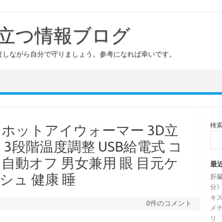
立つ情報ブログ
査しながら自分で守りましょう。参考になれば幸いです。
検
】ホットアイウォーマー 3D立
 3段階温度調整 USB給電式 コ
 自動オフ 男女兼用 眼 目元ケ
最
シュ 健康 睡
肝
分》
キス
0件のコメント
メチ
リ