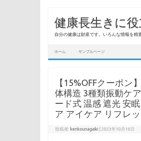
コ
ン
テ
健康長生きに役
ン
ツ
へ
自分の健康は財産です。いろんな情報を精
ス
キ
ッ
プ
ホーム
サンプルページ
【15%OFFクーポン
体構造 3種類振動ケア
ード式 温感 遮光 安眠
ア アイケア リフレッ
投稿者:
kenkounagaiki
|
2023年10月16日