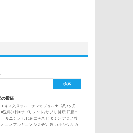
索
検索
近の投稿
臓エキス入りオルニチンカプセル★《約3ヶ月
■送料無料■サプリメント/サプリ 健康 肝臓エ
 オルニチン しじみエキス ビタミン アミノ酸
オニン アルギニン シスチン 鉄 カルシウム カ