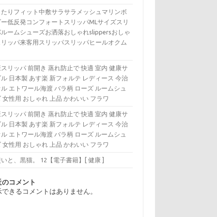
ったりフィット中敷サラサラメッシュマリンボ
ダー低反発コンフォートスリッパMLサイズスリ
ルームシューズお洒落おしゃれslippersおしゃ
スリッパ来客用スリッパスリッパヒールオクム
スリッパ 前開き 蒸れ防止で 快適 室内 健康サ
ル 日本製 あす楽 新フォルテ レディース 今治
ル エトワール海渡 バラ柄 ローズ ルームシュ
 女性用 おしゃれ 上品 かわいい フラワ
スリッパ 前開き 蒸れ防止で 快適 室内 健康サ
ル 日本製 あす楽 新フォルテ レディース 今治
ル エトワール海渡 バラ柄 ローズ ルームシュ
 女性用 おしゃれ 上品 かわいい フラワ
いと、黒猫。 12【電子書籍】[ 健康 ]
近のコメント
示できるコメントはありません。