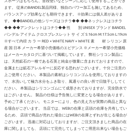
スポーツはもちろん、普段使いなどシーンに応じて使用することができ
ます。 従来のBANDEL製品同様、独自のパワー加工も施してあるため、
バランスアップ効果なども期待できます。 ※効果には個人差がありま
す。 ◆◆BANDELの他シリーズはコチラ◆◆ ◆◆ネックレスはコチラ
◆◆ ◆◆アンクレットはコチラ◆◆ 性 別 UNISEX ブランド BANDEL
バンデル アイテム クロスブレスレット サ イ ズ S:16cm M:17.5cm L:19cm
※すべて内径 カ ラ ー RED × WHITE NAVY × WHITE 素 材 シリコン 原
産 国 日本 メーカー希望小売価格のエビデンス ※メーカー希望小売価格
はメーカーカタログに基づいて掲載しています。 弊社シリコン製品に
は、天然鉱石の一種である石英と純金が微量に含まれておりますので、
金属または鉱石アレルギーに反応する恐れがございます。十分ご注意の
上ご使用ください。 本製品の素材はシリコンゴムを使用しておりますの
で、水洗いして極力水分をふき取り、風通りの良い所で日陰干ししてく
ださい。 本製品はシリコンゴムにて成形されておりますが、完全防水で
はございません。 製品の仕様は予告無しに変更となる場合があります。
予めご了承ください。 モニターにより、色の見え方が実際の商品と異な
る場合がございます。 当店では、WEBの在庫と店頭の在庫を共有してい
るため、 店頭で商品が売れた場合にはWEBの在庫とずれが生じる場合が
ございます。 迅速に対応はしておりますが、ご注文頂きました商品の在
庫に関しましても、 店頭にて完売してしまってご用意出来ない場合もご