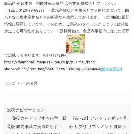
商品区分 日本製 機能性表示食品 広告文責 株式会社ファンケル
（TEL：0120-77-6887） ・農水産物などを由来とする原料について、由
来となる農水産物名とその原産地を表示しております。 ・定期的に最新
情報に更新しています。そのため、ご購入のタイミングによっては相違
が生じる可能性があります。 ・原材料名は、食品表示基準に従った順序
で記載しております。4.47 (1242件)
https://thumbnail.image.rakuten.co.jp/@0_mall/fancl-
shop/cabinet/item-img/5500-5999/5880.jpg?_ex=64×64
(続きを読む)
カテゴリー:
未分類
投稿ナビゲーション
←
免疫力をアップする科学 新
【AF-20】アンセリン 約6ヶ月
装版 腸内細菌で病気知らず！
分 サプリ サプリメント 健康 ク