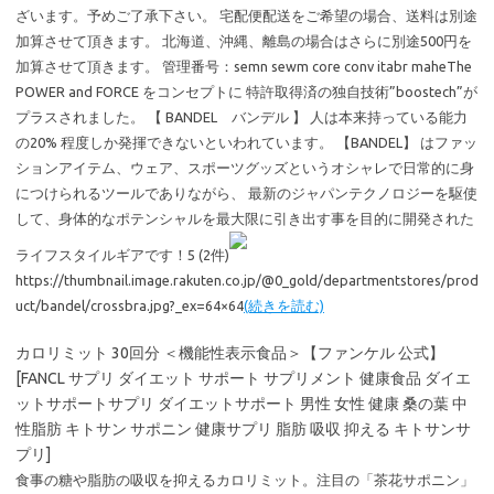
ざいます。予めご了承下さい。 宅配便配送をご希望の場合、送料は別途
加算させて頂きます。 北海道、沖縄、離島の場合はさらに別途500円を
加算させて頂きます。 管理番号：semn sewm core conv itabr maheThe
POWER and FORCE をコンセプトに 特許取得済の独自技術”boostech”が
プラスされました。 【 BANDEL バンデル 】 人は本来持っている能力
の20% 程度しか発揮できないといわれています。 【BANDEL】 はファッ
ションアイテム、ウェア、スポーツグッズというオシャレで日常的に身
につけられるツールでありながら、 最新のジャパンテクノロジーを駆使
して、身体的なポテンシャルを最大限に引き出す事を目的に開発された
ライフスタイルギアです！5 (2件)
https://thumbnail.image.rakuten.co.jp/@0_gold/departmentstores/prod
uct/bandel/crossbra.jpg?_ex=64×64
(続きを読む)
カロリミット 30回分 ＜機能性表示食品＞【ファンケル 公式】
[FANCL サプリ ダイエット サポート サプリメント 健康食品 ダイエ
ットサポートサプリ ダイエットサポート 男性 女性 健康 桑の葉 中
性脂肪 キトサン サポニン 健康サプリ 脂肪 吸収 抑える キトサンサ
プリ]
食事の糖や脂肪の吸収を抑えるカロリミット。注目の「茶花サポニン」