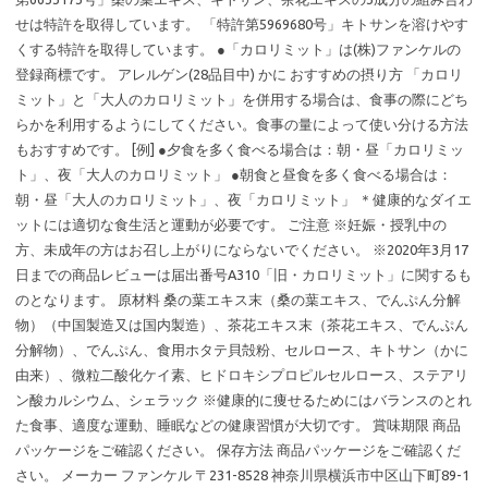
せは特許を取得しています。 「特許第5969680号」キトサンを溶けやす
くする特許を取得しています。 ●「カロリミット」は(株)ファンケルの
登録商標です。 アレルゲン(28品目中) かに おすすめの摂り方 「カロリ
ミット」と「大人のカロリミット」を併用する場合は、食事の際にどち
らかを利用するようにしてください。食事の量によって使い分ける方法
もおすすめです。 [例] ●夕食を多く食べる場合は：朝・昼「カロリミッ
ト」、夜「大人のカロリミット」 ●朝食と昼食を多く食べる場合は：
朝・昼「大人のカロリミット」、夜「カロリミット」 ＊健康的なダイエ
ットには適切な食生活と運動が必要です。 ご注意 ※妊娠・授乳中の
方、未成年の方はお召し上がりにならないでください。 ※2020年3月17
日までの商品レビューは届出番号A310「旧・カロリミット」に関するも
のとなります。 原材料 桑の葉エキス末（桑の葉エキス、でんぷん分解
物）（中国製造又は国内製造）、茶花エキス末（茶花エキス、でんぷん
分解物）、でんぷん、食用ホタテ貝殻粉、セルロース、キトサン（かに
由来）、微粒二酸化ケイ素、ヒドロキシプロピルセルロース、ステアリ
ン酸カルシウム、シェラック ※健康的に痩せるためにはバランスのとれ
た食事、適度な運動、睡眠などの健康習慣が大切です。 賞味期限 商品
パッケージをご確認ください。 保存方法 商品パッケージをご確認くだ
さい。 メーカー ファンケル 〒231-8528 神奈川県横浜市中区山下町89-1