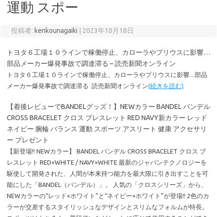
運動 スポー
投稿者:
kenkounagaiki
|
2023年10月18日
トヨタ６工場１０ラインで稼働停止、カローラやプリウスに影響…
部品メーカー爆発事故で調達滞る – 読売新聞オンライン
トヨタ６工場１０ラインで稼働停止、カローラやプリウスに影響…部品
メーカー爆発事故で調達滞る 読売新聞オンライン
(続きを読む)
【着後レビューでBANDELグッズ！】NEWカラー BANDEL バンデル
CROSS BRACELET クロス ブレスレット RED NAVY新カラー レッド
ネイビー 腕輪 バランス 運動 スポーツ アスリート 健康 アクセサリ
ー プレゼント
【新登場!! NEWカラー】 BANDEL バンデル CROSS BRACELET クロス ブ
レスレット RED×WHITE / NAVY×WHITE 最新のジャパンテクノロジーを
駆使して開発された、人間が本来持つ能力を最大限に引き出すことを可
能にした「BANDEL（バンデル）」。 人気の「クロスシリーズ」から、
NEWカラーの“レッド×ホワイト”と“ネイビー×ホワイト”が登場!! 2色のカ
ラーが交差するスタイリッシュなデザインとスリムなフォルムが特長。