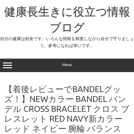
コ
ン
健康長生きに役立つ情報
テ
ン
ツ
へ
ブログ
ス
キ
ッ
自分の健康は財産です。いろんな情報を精査しながら自分で守りましょ
プ
う。参考になれば幸いです。
Menu
【着後レビューでBANDELグッ
ズ！】NEWカラー BANDEL バン
デル CROSS BRACELET クロス ブ
レスレット RED NAVY新カラー
レッド ネイビー 腕輪 バランス