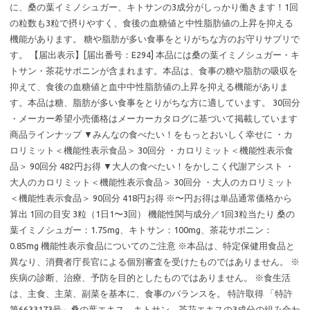
に、桑の葉イミノシュガー、キトサンの3成分がしっかり働きます！1回
の粒数も3粒で摂りやすく、食後の血糖値と中性脂肪値の上昇を抑える
機能があります。 糖や脂肪が多い食事をとりがちな方のお守りサプリで
す。 【届出表示】[届出番号：E294] 本品には桑の葉イミノシュガー・キ
トサン・茶花サポニンが含まれます。本品は、食事の糖や脂肪の吸収を
抑えて、食後の血糖値と血中中性脂肪値の上昇を抑える機能がありま
す。本品は糖、脂肪が多い食事をとりがちな方に適しています。 30回分
・メーカー希望小売価格はメーカーカタログに基づいて掲載しています
商品ラインナップ ▼みんなの食べたい！をもっとおいしく幸せに ・カ
ロリミット＜機能性表示食品＞ 30回分 ・カロリミット＜機能性表示食
品＞ 90回分 482円お得 ▼大人の食べたい！をかしこく代謝アシスト ・
大人のカロリミット＜機能性表示食品＞ 30回分 ・大人のカロリミット
＜機能性表示食品＞ 90回分 418円お得 ※〜円お得は単品通常価格から
算出 1回の目安 3粒（1日1〜3回） 機能性関与成分／1回3粒当たり 桑の
葉イミノシュガー：1.75mg、キトサン：100mg、茶花サポニン：
0.85mg 機能性表示食品についてのご注意 ※本品は、特定保健用食品と
異なり、消費者庁長官による個別審査を受けたものではありません。 ※
疾病の診断、治療、予防を目的としたものではありません。 ※食生活
は、主食、主菜、副菜を基本に、食事のバランスを。 特許取得 「特許
第6633173号」桑の葉エキス、キトサン、茶花エキスの3成分の組み合わ