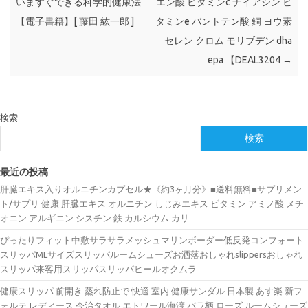
いますぐできる科学的健康法
エン酸 ビタミンc ナイアシン ビ
【電子書籍】[ 藤田 紘一郎 ]
タミンe バントテン酸 銅 ヨウ素
セレン クロム モリブデン dha
epa 【DEAL3204
→
検索
検索
最近の投稿
肝臓エキス入りオルニチンカプセル★《約3ヶ月分》■送料無料■サプリメン
ト/サプリ 健康 肝臓エキス オルニチン しじみエキス ビタミン アミノ酸 メチ
オニン アルギニン シスチン 鉄 カルシウム カリ
ぴったりフィット中敷サラサラメッシュマリンボーダー低反発コンフォート
スリッパMLサイズスリッパルームシューズお洒落おしゃれslippersおしゃれ
スリッパ来客用スリッパスリッパヒールオクムラ
健康スリッパ 前開き 蒸れ防止で 快適 室内 健康サンダル 日本製 あす楽 新フ
ォルテ レディース 今治タオル エトワール海渡 バラ柄 ローズ ルームシューズ