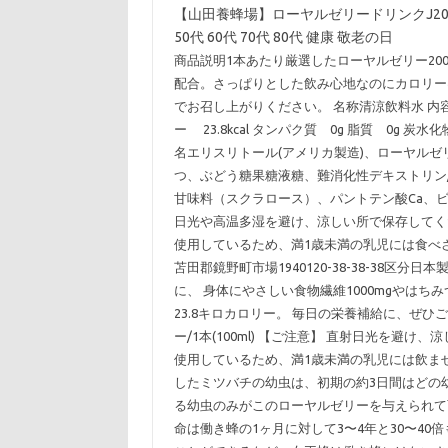
【山田養蜂場】ローヤルゼリードリンクJ2000 
50代 60代 70代 80代 健康 敬老の日
商品説明1本あたり厳選したローヤルゼリー200
配合。さっぱりとした飲み心地なのにカロリー
でお召し上がりください。 名称清涼飲料水 内容量100
ー 23.8kcal タンパク質 0g 脂質 0g 炭水化物
名エリスリトール(アメリカ製造)、ローヤル
つ、ぶどう糖果糖液糖、難消化性デキストリン
甘味料（スクラロース）、パントテン酸Ca、ビ
日光や高温多湿を避け、涼しい所で保存してく
使用しているため、満1歳未満の乳児には食べ
苫田郡鏡野町市場1940120-38-38-38区
に、 身体にやさしい食物繊維1000mgやは
23.8キロカロリー。 毎日の栄養補給に、ぜひ
ー/1本(100ml) 【ご注意】 直射日光を避
使用しているため、満1歳未満の乳児には飲ま
したミツバチの幼虫は、初期の約3日間はどの
る幼虫のみがこのローヤルゼリーを与えられて
命は働き蜂の1ヶ月に対して3〜4年と30〜40倍