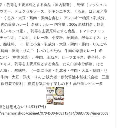
原材料名：乳等を主要原料とする食品（国内製造）、野菜（マッシュル
ウダー、デュクセルソース、チキンエキス、くるみ、はと麦／増
・くるみ・大豆・鶏肉・豚肉を含む） アレルギー物質：乳成分、
の薬膳カレー】 名称：カレー 内容量：200g 原材料名：野菜
肉(メキシコ産）、乳等を主要原料とする食品、トマトケチャッ
チャツネ、こめ油、カレー粉、小麦粉、紹興酒、酵母エキス、た
、酸味料、（一部に小麦・乳成分・大豆・鶏肉・豚肉・りんごを
鶏肉・豚肉・りんご 【いのちのたね 牛肉の薬膳カレー】 名
ーオニオン（中国製造）、牛肉、玉ねぎ、ビーフエキス、香辛料、チ
エキス、乳等を主要原料とする食品、たん白加水分解物、はと
ん粉）、酸味料、（一部に小麦・乳成分・牛肉・大豆・鶏肉・り
・牛肉・大豆・鶏肉・りんご 販売者：伊勢醤油本舗株式会社 三重
】個包装で便利！ 糖質を気にせず楽しめる！ 高評価レビュー多
は思えない！4.53 (17件)
all/yamamorishop/cabinet/07945394/08315434/08837057/imgrc008