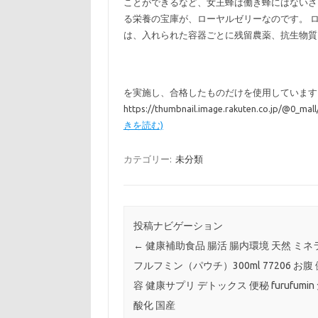
ことができるなど、女王蜂は働き蜂にはないさ
る栄養の宝庫が、ローヤルゼリーなのです。 
は、入れられた容器ごとに残留農薬、抗生物質
を実施し、合格したものだけを使用しています。4.
https://thumbnail.image.rakuten.co.jp/@0_ma
きを読む)
カテゴリー:
未分類
投稿ナビゲーション
←
健康補助食品 腸活 腸内環境 天然 ミネラ
フルフミン（パウチ）300ml 77206 お腹 
容 健康サプリ デトックス 便秘 furufumin
酸化 国産