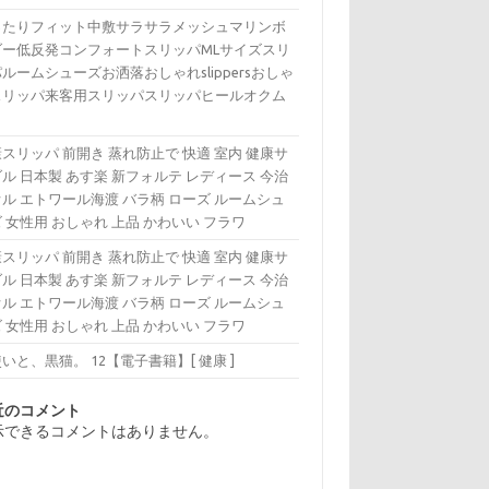
ったりフィット中敷サラサラメッシュマリンボ
ダー低反発コンフォートスリッパMLサイズスリ
ルームシューズお洒落おしゃれslippersおしゃ
スリッパ来客用スリッパスリッパヒールオクム
スリッパ 前開き 蒸れ防止で 快適 室内 健康サ
ル 日本製 あす楽 新フォルテ レディース 今治
ル エトワール海渡 バラ柄 ローズ ルームシュ
 女性用 おしゃれ 上品 かわいい フラワ
スリッパ 前開き 蒸れ防止で 快適 室内 健康サ
ル 日本製 あす楽 新フォルテ レディース 今治
ル エトワール海渡 バラ柄 ローズ ルームシュ
 女性用 おしゃれ 上品 かわいい フラワ
いと、黒猫。 12【電子書籍】[ 健康 ]
近のコメント
示できるコメントはありません。