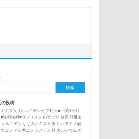
索
検索
近の投稿
臓エキス入りオルニチンカプセル★《約3ヶ月
■送料無料■サプリメント/サプリ 健康 肝臓エ
 オルニチン しじみエキス ビタミン アミノ酸
オニン アルギニン シスチン 鉄 カルシウム カ