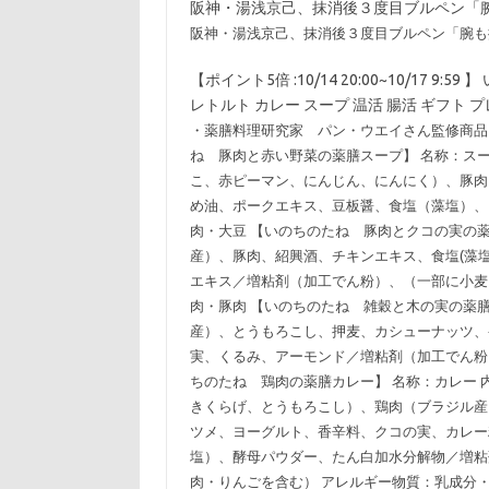
阪神・湯浅京己、抹消後３度目ブルペン「腕
阪神・湯浅京己、抹消後３度目ブルペン「腕も
【ポイント5倍 :10/14 20:00~10/17 9
レトルト カレー スープ 温活 腸活 ギフト プ
・薬膳料理研究家 パン・ウエイさん監修商品
ね 豚肉と赤い野菜の薬膳スープ】 名称：スー
こ、赤ピーマン、にんじん、にんにく）、豚肉
め油、ポークエキス、豆板醤、食塩（藻塩）、
肉・大豆 【いのちのたね 豚肉とクコの実の薬膳
産）、豚肉、紹興酒、チキンエキス、食塩(藻
エキス／増粘剤（加工でん粉）、（一部に小麦
肉・豚肉 【いのちのたね 雑穀と木の実の薬膳粥
産）、とうもろこし、押麦、カシューナッツ、
実、くるみ、アーモンド／増粘剤（加工でん粉
ちのたね 鶏肉の薬膳カレー】 名称：カレー 
きくらげ、とうもろこし）、鶏肉（ブラジル産
ツメ、ヨーグルト、香辛料、クコの実、カレー
塩）、酵母パウダー、たん白加水分解物／増粘
肉・りんごを含む） アレルギー物質：乳成分