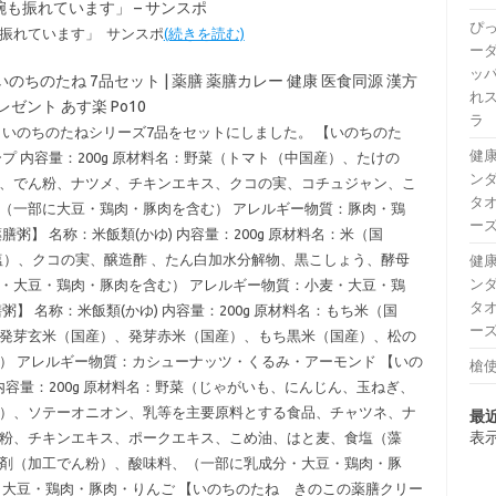
も振れています」 – サンスポ
ぴ
振れています」 サンスポ
(続きを読む)
ー
ッパ
:59 】 いのちのたね 7品セット | 薬膳 薬膳カレー 健康 医食同源 漢方
れ
レゼント あす楽 Po10
ラ
 いのちのたねシリーズ7品をセットにしました。 【いのちのた
健康
プ 内容量：200g 原材料名：野菜（トマト（中国産）、たけの
ンダ
、でん粉、ナツメ、チキンエキス、クコの実、コチュジャン、こ
タオ
（一部に大豆・鶏肉・豚肉を含む） アレルギー物質：豚肉・鶏
ーズ
粥】 名称：米飯類(かゆ) 内容量：200g 原材料名：米（国
塩）、クコの実、醸造酢 、たん白加水分解物、黒こしょう、酵母
健康
ンダ
・大豆・鶏肉・豚肉を含む） アレルギー物質：小麦・大豆・鶏
タオ
】 名称：米飯類(かゆ) 内容量：200g 原材料名：もち米（国
ーズ
発芽玄米（国産）、発芽赤米（国産）、もち黒米（国産）、松の
） アレルギー物質：カシューナッツ・くるみ・アーモンド 【いの
槍使
内容量：200g 原材料名：野菜（じゃがいも、にんじん、玉ねぎ、
）、ソテーオニオン、乳等を主要原料とする食品、チャツネ、ナ
最
表
粉、チキンエキス、ポークエキス、こめ油、はと麦、食塩（藻
剤（加工でん粉）、酸味料、（一部に乳成分・大豆・鶏肉・豚
・大豆・鶏肉・豚肉・りんご 【いのちのたね きのこの薬膳クリー