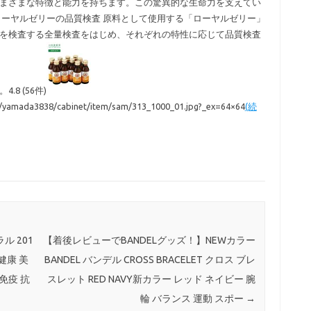
まざまな特徴と能力を持ちます。この驚異的な生命力を支えてい
ローヤルゼリーの品質検査 原料として使用する「ローヤルゼリー」
を検査する全量検査をはじめ、それぞれの特性に応じて品質検査
8 (56件)
ll/yamada3838/cabinet/item/sam/313_1000_01.jpg?_ex=64×64
(続
ル 201
【着後レビューでBANDELグッズ！】NEWカラー
健康 美
BANDEL バンデル CROSS BRACELET クロス ブレ
 免疫 抗
スレット RED NAVY新カラー レッド ネイビー 腕
輪 バランス 運動 スポー
→