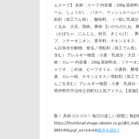
ムスープ】 名称：スープ 内容量：200g 
ーム、しょうが）、バター、マッシュルームパ
粘剤（加工でん粉）、酸味料、（一部に乳成分
くるみ、大豆、鶏肉、豚肉 【いのちのたね 豚肉
（かぼちゃ、にんじん、枝豆、きくらげ）、豚
プ、ソテーオニオン、香辛料、チキンエキス、
ん白加水分解物、食塩／増粘剤（加工でん粉）
含む） アレルギー物質：小麦・乳成分・大豆・
称：カレー 内容量：200g 原材料名：ソテ
ャツネ、こめ油、ビーフオイル、小麦粉、酵母
麦、カレー粉、チキンエキス／増粘剤（加工で
んごを含む） アレルギー物質：小麦・乳成分
県伊勢市宇治仲之切町52人気アイテム 【老舗
数！ 具材ゴロゴロ！ 毎日の楽しい習慣に 無砂糖と
https://thumbnail.image.rakuten.co.jp/@0_m
8895498.jpg?_ex=64×64
(続きを読む)