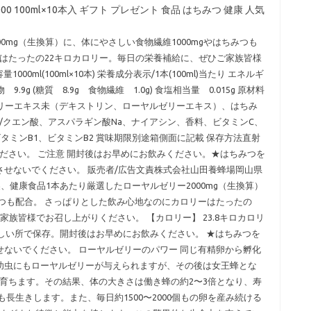
100ml×10本入 ギフト プレゼント 食品 はちみつ 健康 人気
0mg（生換算）に、体にやさしい食物繊維1000mgやはちみつも
はたったの22キロカロリー。毎日の栄養補給に、ぜひご家族皆様
0ml(100ml×10本) 栄養成分表示/1本(100ml)当たり エネルギ
 9.9g (糖質 8.9g 食物繊維 1.0g) 食塩相当量 0.015g 原材料
ゼリーエキス未（デキストリン、ローヤルゼリーエキス）、はちみ
/クエン酸、アスパラギン酸Na、ナイアシン、香料、ビタミンC、
タミンB1、ビタミンB2 賞味期限別途箱側面に記載 保存方法直射
ださい。 ご注意 開封後はお早めにお飲みください。★はちみつを
させないでください。 販売者/広告文責株式会社山田養蜂場岡山県
分日本製、健康食品1本あたり厳選したローヤルゼリー2000mg（生換算）
ちみつも配合。 さっぱりとした飲み心地なのにカロリーはたったの
ご家族皆様でお召し上がりください。 【カロリー】 23.8キロカロリ
け、涼しい所で保存。開封後はお早めにお飲みください。 ★はちみつを
せないでください。 ローヤルゼリーのパワー 同じ有精卵から孵化
幼虫にもローヤルゼリーが与えられますが、その後は女王蜂とな
育ちます。その結果、体の大きさは働き蜂の約2〜3倍となり、寿
も長生きします。また、毎日約1500〜2000個もの卵を産み続ける