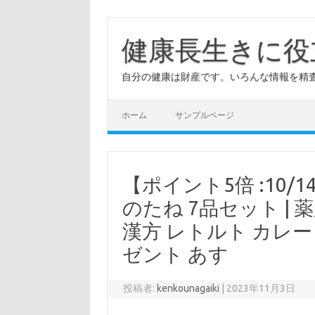
コ
ン
テ
健康長生きに役
ン
ツ
へ
自分の健康は財産です。いろんな情報を精
ス
キ
ッ
プ
ホーム
サンプルページ
【ポイント5倍 :10/14 
のたね 7品セット | 
漢方 レトルト カレー
ゼント あす
投稿者:
kenkounagaiki
|
2023年11月3日