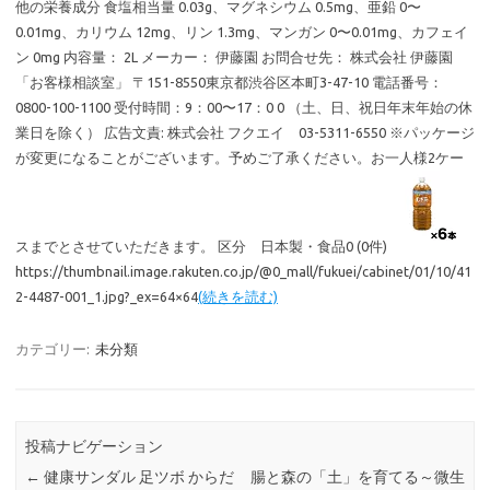
他の栄養成分 食塩相当量 0.03g、マグネシウム 0.5mg、亜鉛 0〜
0.01mg、カリウム 12mg、リン 1.3mg、マンガン 0〜0.01mg、カフェイ
ン 0mg 内容量： 2L メーカー： 伊藤園 お問合せ先： 株式会社 伊藤園
「お客様相談室」 〒151-8550東京都渋谷区本町3-47-10 電話番号：
0800-100-1100 受付時間：9：00〜17：0 0 （土、日、祝日年末年始の休
業日を除く） 広告文責: 株式会社 フクエイ 03-5311-6550 ※パッケージ
が変更になることがございます。予めご了承ください。お一人様2ケー
スまでとさせていただきます。 区分 日本製・食品0 (0件)
https://thumbnail.image.rakuten.co.jp/@0_mall/fukuei/cabinet/01/10/41
2-4487-001_1.jpg?_ex=64×64
(続きを読む)
カテゴリー:
未分類
投稿ナビゲーション
←
健康サンダル 足ツボ からだ
腸と森の「土」を育てる～微生