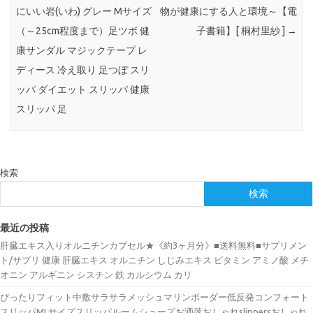
にいい岩(いわ) グレー Mサイズ
物が健康にする人と環境～【電
（～25cm程度まで）足ツボ 健
子書籍】[ 桐村里紗 ]
→
康サンダル マジックテープ レ
ディース 冷え取り 足つぼ スリ
ッパ ダイエット スリッパ 健康
スリッパ 足
検索
検索
最近の投稿
肝臓エキス入りオルニチンカプセル★《約3ヶ月分》■送料無料■サプリメン
ト/サプリ 健康 肝臓エキス オルニチン しじみエキス ビタミン アミノ酸 メチ
オニン アルギニン シスチン 鉄 カルシウム カリ
ぴったりフィット中敷サラサラメッシュマリンボーダー低反発コンフォート
スリッパMLサイズスリッパルームシューズお洒落おしゃれslippersおしゃれ