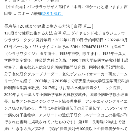
【中山記念】パンサラッサが大逃げＶ「本当に強かったと思います」吉
田豊 … スポーツ報知
(続きを読む)
長寿脳 120歳まで健康に生きる方法 [ 白澤 卓二 ]
120歳まで健康に生きる方法 白澤 卓二 ダイヤモンド社チョウジュノウ
シラサワ タクジ 発行年月：2022年12月08日 予約締切日：2022年10月
03日 ページ数：256p サイズ：単行本 ISBN：9784478116326 白澤卓二
（シラサワタクジ） 医学博士。1958年神奈川県生まれ。1982年千葉大
学医学部卒業後、呼吸器内科に入局。1990年同大学院医学研究科博士課
程修了。東京都老人総合研究所病理部門研究員、同神経生理部門室長、
分子老化研究グループリーダー、老化ゲノムバイオマーカー研究チーム
リーダーを経て、2007年より2015年まで順天堂大学大学院医学研究科加
齢制御医学講座教授。2017年よりお茶の水健康長寿クリニック院長、
2020年より千葉大学予防医学講座客員教授就任。国際予防医学協会理事
長、日本アンチエイジングフード協会理事長、アンチエイジングサイエ
ンスCEOも務める。専門は寿命制御遺伝子の分子遺伝学、アルツハイマ
ー病の分子生物学、アスリートの遺伝子研究（本データはこの書籍が刊
行された当時に掲載されていたものです） 第1章 長寿脳120歳まで健
康に生きる方法／第2章 “実録”長寿脳列伝100歳以上の長寿者が食べて