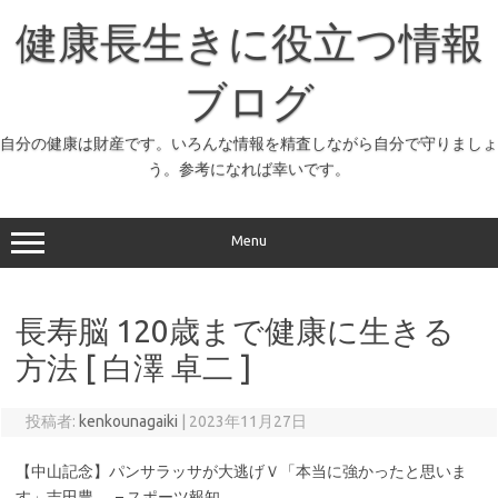
コ
ン
健康長生きに役立つ情報
テ
ン
ツ
へ
ブログ
ス
キ
ッ
自分の健康は財産です。いろんな情報を精査しながら自分で守りましょ
プ
う。参考になれば幸いです。
Menu
長寿脳 120歳まで健康に生きる
方法 [ 白澤 卓二 ]
投稿者:
kenkounagaiki
|
2023年11月27日
【中山記念】パンサラッサが大逃げＶ「本当に強かったと思いま
す」吉田豊 … – スポーツ報知