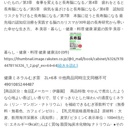
いたもの／第3章 食事を変えると長寿脳になる／第4章 疲れをとると
長寿脳になる／第5章 病気を遠ざけると長寿脳になる／第6章 認知症
リスクを下げると長寿脳になる／第7章 本脳に従うと長寿脳になる 最
先端の認知症治療を実践する脳のカリスマが30年超の長寿研究から導い
た幸せな生き方。 本 美容・暮らし・健康・料理 健康 家庭の医学 美容・
暮らし・健康・料理 健康 健康法0 (0件)
https://thumbnail.image.rakuten.co.jp/@0_mall/book/cabinet/6326/978
4478116326_1_2.jpg?_ex=64×64
(続きを読む)
健康ミネラルむぎ茶 2L×6本 ※他商品同時注文同梱不可
4901085244487
[商品区分：食品][メーカー：伊藤園] 商品特徴: やかんで煮出したよう
な心地よい香ばしい香りで、甘くすっきりとした味わいの適度なミネラ
ル（リン・マンガン・ナトリウム） を補給できるむぎ茶飲料です（無香
料・無着色、カフェインゼロ）。【乳児用規格適用食品】 原材料： 大
麦、飲用海洋深層水（高知県）、麦芽/ ビタミンC 表示単位：100ml当た
り: エネルギー0kcalたんぱく質0g 脂質0g炭水化物0g ナトリウム- ●その