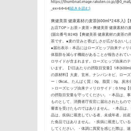
https://thumbnail.image.rakuten.co.jp/@0_ma
_ex=64×64
(続きを読む)
爽健美茶 健康素材の麦茶(600ml*24本入)
お店TOP＞お茶＞麦茶＞爽健美茶 健康素材の麦茶
(届出番号:B240)【爽健美茶 健康素材の麦
茶です。●麦の甘みと香ばしさが広がるおいし
●届出表示：本品にはローズヒップ由来ティリ
体脂肪を減らす機能があることが報告されてい
ロサイドが含まれます。ローズヒップ由来のテ
います。【1日あたりの摂取目安量】1本(600
の原材料】大麦、玄米、ナンバンキビ、ローズヒ
ー：0kcaL、たんぱく質：0g、脂質：0g、炭
＞ローズヒップ由来ティリロサイド：0.1mg
の摂取目安量を守ってください。・本品は、事
ものとして、消費者庁長官に届出されたもので
審査を受けたものではありません。・本品は、
品は、疾病に罹患している者、未成年者、妊産
た食品ではありません。・疾病に罹患している
してください。・体調に異変を感じた際は、速