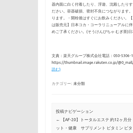
器内面に白く付着したり、浮遊、沈殿したりす
ださい。容器破損、密封不良につながります。
ります。・開栓後はすぐにお飲みください。【
は販売元】日本コカ・コーラリニューアルに伴
めご了承ください。(そうけんびちゃ むぎ茶)日本コカ・
文責：楽天グループ株式会社電話：050-5306-182
https://thumbnail.image.rakuten.co.jp/@0_mal
読む)
カテゴリー:
未分類
投稿ナビゲーション
←
【AF-20】トータルエステ 約12ヶ月分
ット・健康 サプリメント ビタミン ビタ