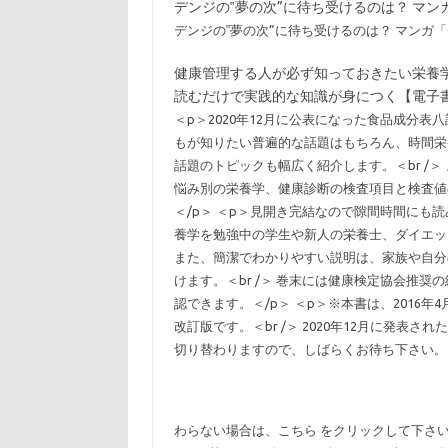
デンジの‟夢の次”に待ち受けるのは？ マンガ「
デンジの‟夢の次”に待ち受けるのは？ マンガ「チ
健康管理する人が必ず知っておきたい栄養学
読むだけで実践的な知識が身につく【電子書籍
＜p＞2020年12月に公表になった食品成分表
もが知りたい普遍的な話題はもちろん、時間栄
話題のトピックも幅広く紹介します。＜br /
悩み別の栄養学、健康診断の検査項目と検査値
＜/p＞ ＜p＞見開き完結なので隙間時間にも読
養学を勉強中の学生や新人の栄養士、ダイエット
また、簡潔でわかりやすい説明は、家族や自分
けます。＜br /＞ 巻末には健康検定協会推
認できます。＜/p＞ ＜p＞※本書は、2016
改訂版です。＜br /＞ 2020年12月に発表
切り替わりますので、しばらくお待ち下さい。 
わらない場合は、こちら をクリックして下さい。