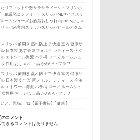
ったりフィット中敷サラサラメッシュマリンボ
ダー低反発コンフォートスリッパMLサイズスリ
ルームシューズお洒落おしゃれslippersおしゃ
スリッパ来客用スリッパスリッパヒールオクム
スリッパ 前開き 蒸れ防止で 快適 室内 健康サ
ル 日本製 あす楽 新フォルテ レディース 今治
ル エトワール海渡 バラ柄 ローズ ルームシュ
 女性用 おしゃれ 上品 かわいい フラワ
スリッパ 前開き 蒸れ防止で 快適 室内 健康サ
ル 日本製 あす楽 新フォルテ レディース 今治
ル エトワール海渡 バラ柄 ローズ ルームシュ
 女性用 おしゃれ 上品 かわいい フラワ
いと、黒猫。 12【電子書籍】[ 健康 ]
近のコメント
示できるコメントはありません。