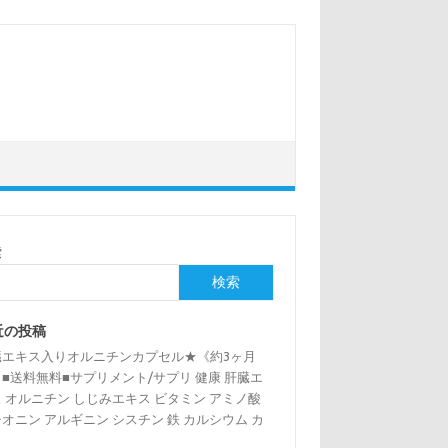
索
検索
近の投稿
臓エキス入りオルニチンカプセル★《約3ヶ月
■送料無料■サプリメント/サプリ 健康 肝臓エ
 オルニチン しじみエキス ビタミン アミノ酸
オニン アルギニン シスチン 鉄 カルシウム カ