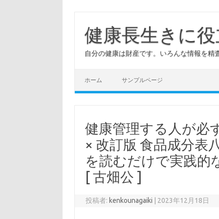
コ
ン
テ
健康長生きに役
ン
ツ
へ
自分の健康は財産です。いろんな情報を精
ス
キ
ッ
プ
ホーム
サンプルページ
健康管理する人が必
× 改訂版 食品成分
を読むだけで実践的
[ 古畑公 ]
投稿者:
kenkounagaiki
|
2023年12月18日