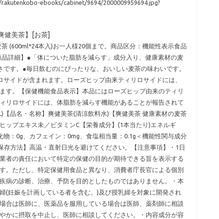
ll/rakutenkobo-ebooks/cabinet/9694/2000009959694.jpg?
【爽健美茶】[お茶]
 (600ml*24本入)お一人様20個まで。商品区分：機能性表示食品
茶の商品詳細】●「体についた脂肪を減らす」成分入り、健康素材の麦
さです。●毎日飲むのにぴったりな、おいしい麦茶の味わいです。
ロサイドが含まれます。ローズヒップ由来ティリロサイドには、
ます。【保健機能食品表示】本品にはローズヒップ由来のティリ
ィリロサイドには、体脂肪を減らす機能があることが報告されて
mL)【品名・名称】爽健美茶(清涼飲料水)【爽健美茶 健康素材の麦茶
ップエキス未／ビタミンC【栄養成分】(1本当たり)エネルギ
水化物：0g、カフェイン：0mg、食塩相当量：0.1g＜機能性関与成分
【保存方法】高温・直射日光を避けてください。【注意事項】・1日
業者の責任において特定の保健の目的が期待できる旨を表示する
す。ただし、特定保健用食品と異なり、消費者庁長官による個別
疾病の診断、治療、予防を目的としたものではありません。・本
婦(妊娠を計画している者を含む。)及び授乳婦を対象に開発され
場合は医師に、医薬品を服用している場合は医師、薬剤師に相談
やかに摂取を中止し、医師に相談してください。・内容成分が容