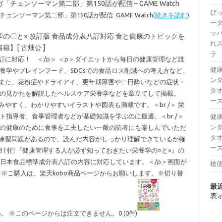
チェンソーマン第二部」第150話が配信 – GAME Watch
ぴ
ェンソーマン第二部」第150話が配信 GAME Watch
(続きを読む)
ー
ッパ
の〇と× 改訂版 食品成分表八訂対応 食と健康のトピックを
れ
】[ 古畑公 ]
ラ
八訂に対応！ ＜/p＞ ＜p＞ダイエットから毎日の健康管理など誰
健康
養学やブレインフード、SDGsでの食品ロス削減への考え方など、
ンダ
＞ また、花粉症やドライアイ、更年期障害や二日酔いなどの症状・
タオ
の見かたを解説したヘルスケア栄養学などを章立てして掲載。
ーズ
みやすく、わかりやすいイラストや図表も満載です。＜br /＞ 栄
指導者、食事管理者などが基礎知識を学ぶのに最適。＜br /＞
健康
ンダ
の健康のために食事を工夫したい一般の読者にも楽しんでいただ
タオ
奨の練習問題があるので、読んだ内容がしっかり理解できているか確
ーズ
年4月刊行『健康管理する人が必ず知っておきたい栄養学の○と×』の
された日本食品標準成分表八訂の内容に対応しています。＜/p＞画面が
槍使
※ご購入は、楽天kobo商品ページからお願いします。※切り替
最
表
 ※このページからは注文できません。0 (0件)