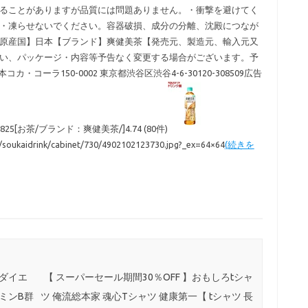
ることがありますが品質には問題ありません。・衝撃を避けてく
・凍らせないでください。容器破損、成分の分離、沈殿につなが
原産国】日本【ブランド】爽健美茶【発売元、製造元、輸入元又
い、パッケージ・内容等予告なく変更する場合がございます。予
コーラ150-0002 東京都渋谷区渋谷4-6-30120-308509広告
5[お茶/ブランド：爽健美茶/]4.74 (80件)
l/soukaidrink/cabinet/730/4902102123730.jpg?_ex=64×64
(続きを
 ダイエ
【 スーパーセール期間30％OFF 】おもしろtシャ
ミンB群
ツ 俺流総本家 魂心Tシャツ 健康第一【 tシャツ 長