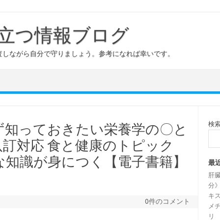
立つ情報ブログ
査しながら自分で守りましょう。参考になれば幸いです。
検
ず知っておきたい栄養学の〇と
表八訂対応 食と健康のトピック
な知識が身につく【電子書籍】
最
肝
分》
キス
0件のコメント
メチ
リ