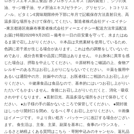
ロポリスエキス加工食品: 赤プロポリスエキス（国内製造）、シソの実
油、サ−ジ種子油、サメ肝油エキス/ゼラチン、グリセリン、トコトリエ
ノ−ル、ビタミンE賞味期限枠外下部に年月で記載保存方法直射日光、高
温多湿な場所をさけて保存してくだい。製造者株式会社ディ−エイチシ
−東京都港区南麻布事業者株式会社ディーエイチシー配送方法常温配送
お届け時期2020年9月20日～備考※一日の目安量を守って、水またはぬ
るま湯で召し上がりください。 ※本品は天然素材を使用しているため、
色調に若干差が生じる場合があります。これは色の調整をしていないた
めであり、成分含有量や品質に問題はありません。 ※お身体に異常を感
じた場合は、摂取を中止してください。 ※原材料をご確認の上、食物ア
レルギーのある方はお召し上がりにならないでください。 ※薬を服用中
あるいは通院中の方、妊娠中の方は、お医者様にご相談の上お召し上が
りください。 ※健康食品は食品なので、基本的にはいつお召し上がりい
ただいてもかまいません。食後にお召し上がりいただくと、消化・吸収
されやすくなります。 ●直射日光、高温多湿な場所をさけて保存してく
ださい。 ●お子様の手の届かないところで保管してください。 ●開封後
はしっかり開封口を閉め、なるべく早くお召し上がりください。 ※画像
はイメージです。 ※より良い処方・パッケージに改訂する場合がござい
ます。 食生活は、主食、主菜、副菜を基本に、食事のバランスを。 ・
ふるさと納税よくある質問はこちら ・寄附申込みのキャンセル、返礼品