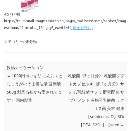
4.57 (7件)
https://thumbnail.image.rakuten.co.jp/@0_mall/seedcoms/cabinet/imag
es/thum/12m/total_12m.jpg?_ex=64×64
(続きを読む)
カテゴリー:
未分類
投稿ナビゲーション
←
1000円ポッキリ にんにくと
乳酸菌《3ヶ月分》 乳酸菌ソフ
しょうがのうま醤油漬 健康漬
トカプセル★《約3ヶ月分》サ
500g 創業当初から愛されてま
プリ/乳酸菌サプリ 酵素配合 サ
す！ 国内製造
プリメント 有胞子乳酸菌 ラク
リス菌 美容 健康
【seedcoms_D】3D/
【DEAL3201】【seed
→