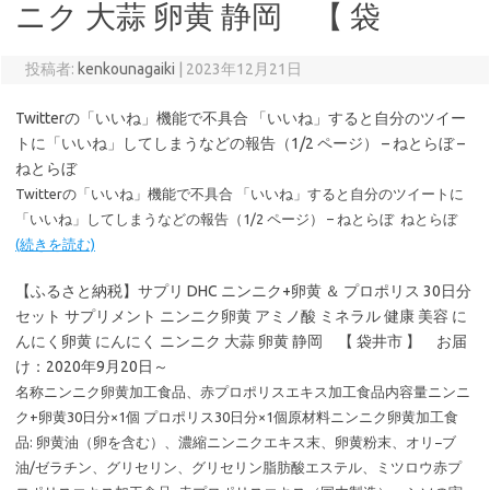
ニク 大蒜 卵黄 静岡 【 袋
投稿者:
kenkounagaiki
|
2023年12月21日
Twitterの「いいね」機能で不具合 「いいね」すると自分のツイー
トに「いいね」してしまうなどの報告（1/2 ページ） – ねとらぼ –
ねとらぼ
Twitterの「いいね」機能で不具合 「いいね」すると自分のツイートに
「いいね」してしまうなどの報告（1/2 ページ） – ねとらぼ ねとらぼ
(続きを読む)
【ふるさと納税】サプリ DHC ニンニク+卵黄 ＆ プロポリス 30日分
セット サプリメント ニンニク卵黄 アミノ酸 ミネラル 健康 美容 に
んにく卵黄 にんにく ニンニク 大蒜 卵黄 静岡 【 袋井市 】 お届
け：2020年9月20日～
名称ニンニク卵黄加工食品、赤プロポリスエキス加工食品内容量ニンニ
ク+卵黄30日分×1個 プロポリス30日分×1個原材料ニンニク卵黄加工食
品: 卵黄油（卵を含む）、濃縮ニンニクエキス末、卵黄粉末、オリ−ブ
油/ゼラチン、グリセリン、グリセリン脂肪酸エステル、ミツロウ赤プ