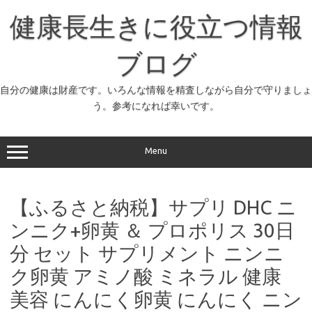
コ
ン
健康長生きに役立つ情報
テ
ン
ツ
へ
ブログ
ス
キ
ッ
自分の健康は財産です。いろんな情報を精査しながら自分で守りましょ
プ
う。参考になれば幸いです。
Menu
【ふるさと納税】サプリ DHC ニ
ンニク+卵黄 ＆ プロポリス 30日
分 セット サプリメント ニンニ
ク卵黄 アミノ酸 ミネラル 健康
美容 にんにく卵黄 にんにく ニン