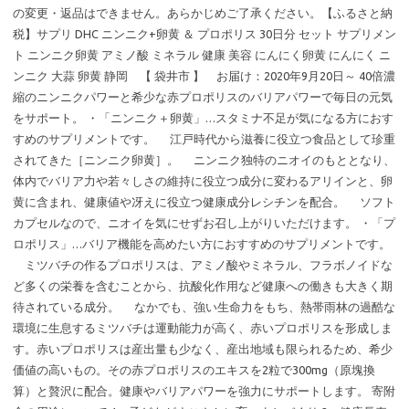
の変更・返品はできません。あらかじめご了承ください。【ふるさと納
税】サプリ DHC ニンニク+卵黄 ＆ プロポリス 30日分 セット サプリメン
ト ニンニク卵黄 アミノ酸 ミネラル 健康 美容 にんにく卵黄 にんにく ニ
ンニク 大蒜 卵黄 静岡 【 袋井市 】 お届け：2020年9月20日～ 40倍濃
縮のニンニクパワーと希少な赤プロポリスのバリアパワーで毎日の元気
をサポート。 ・「ニンニク＋卵黄」…スタミナ不足が気になる方におす
すめのサプリメントです。 江戸時代から滋養に役立つ食品として珍重
されてきた［ニンニク卵黄］。 ニンニク独特のニオイのもととなり、
体内でバリア力や若々しさの維持に役立つ成分に変わるアリインと、卵
黄に含まれ、健康値や冴えに役立つ健康成分レシチンを配合。 ソフト
カプセルなので、ニオイを気にせずお召し上がりいただけます。 ・「プ
ロポリス」…バリア機能を高めたい方におすすめのサプリメントです。
ミツバチの作るプロポリスは、アミノ酸やミネラル、フラボノイドな
ど多くの栄養を含むことから、抗酸化作用など健康への働きも大きく期
待されている成分。 なかでも、強い生命力をもち、熱帯雨林の過酷な
環境に生息するミツバチは運動能力が高く、赤いプロポリスを形成しま
す。赤いプロポリスは産出量も少なく、産出地域も限られるため、希少
価値の高いもの。その赤プロポリスのエキスを2粒で300mg（原塊換
算）と贅沢に配合。健康やバリアパワーを強力にサポートします。 寄附