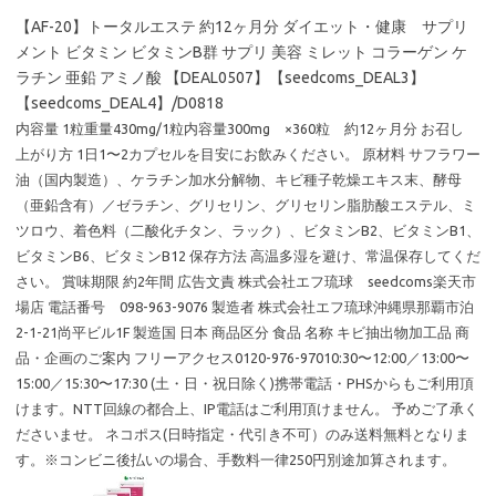
【AF-20】トータルエステ 約12ヶ月分 ダイエット・健康 サプリ
メント ビタミン ビタミンB群 サプリ 美容 ミレット コラーゲン ケ
ラチン 亜鉛 アミノ酸 【DEAL0507】【seedcoms_DEAL3】
【seedcoms_DEAL4】/D0818
内容量 1粒重量430mg/1粒内容量300mg ×360粒 約12ヶ月分 お召し
上がり方 1日1〜2カプセルを目安にお飲みください。 原材料 サフラワー
油（国内製造）、ケラチン加水分解物、キビ種子乾燥エキス末、酵母
（亜鉛含有）／ゼラチン、グリセリン、グリセリン脂肪酸エステル、ミ
ツロウ、着色料（二酸化チタン、ラック）、ビタミンB2、ビタミンB1、
ビタミンB6、ビタミンB12 保存方法 高温多湿を避け、常温保存してくだ
さい。 賞味期限 約2年間 広告文責 株式会社エフ琉球 seedcoms楽天市
場店 電話番号 098-963-9076 製造者 株式会社エフ琉球沖縄県那覇市泊
2-1-21尚平ビル1F 製造国 日本 商品区分 食品 名称 キビ抽出物加工品 商
品・企画のご案内 フリーアクセス0120-976-97010:30〜12:00／13:00〜
15:00／15:30〜17:30 (土・日・祝日除く)携帯電話・PHSからもご利用頂
けます。NTT回線の都合上、IP電話はご利用頂けません。 予めご了承く
ださいませ。 ネコポス(日時指定・代引き不可）のみ送料無料となりま
す。※コンビニ後払いの場合、手数料一律250円別途加算されます。