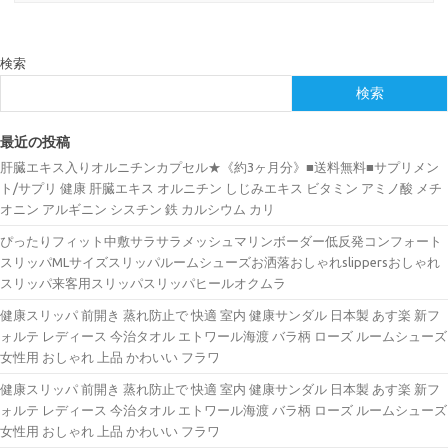
検索
検索
最近の投稿
肝臓エキス入りオルニチンカプセル★《約3ヶ月分》■送料無料■サプリメン
ト/サプリ 健康 肝臓エキス オルニチン しじみエキス ビタミン アミノ酸 メチ
オニン アルギニン シスチン 鉄 カルシウム カリ
ぴったりフィット中敷サラサラメッシュマリンボーダー低反発コンフォート
スリッパMLサイズスリッパルームシューズお洒落おしゃれslippersおしゃれ
スリッパ来客用スリッパスリッパヒールオクムラ
健康スリッパ 前開き 蒸れ防止で 快適 室内 健康サンダル 日本製 あす楽 新フ
ォルテ レディース 今治タオル エトワール海渡 バラ柄 ローズ ルームシューズ
女性用 おしゃれ 上品 かわいい フラワ
健康スリッパ 前開き 蒸れ防止で 快適 室内 健康サンダル 日本製 あす楽 新フ
ォルテ レディース 今治タオル エトワール海渡 バラ柄 ローズ ルームシューズ
女性用 おしゃれ 上品 かわいい フラワ