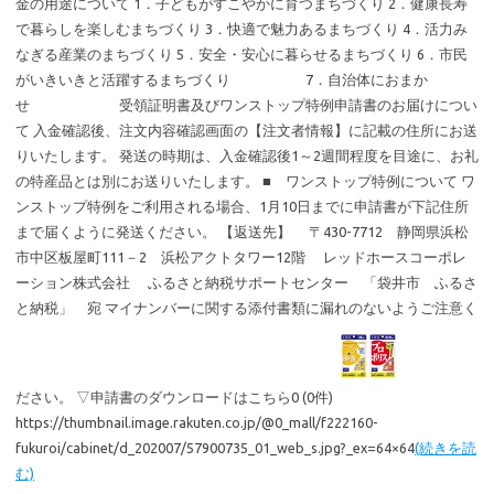
金の用途について 1．子どもがすこやかに育つまちづくり 2．健康長寿
で暮らしを楽しむまちづくり 3．快適で魅力あるまちづくり 4．活力み
なぎる産業のまちづくり 5．安全・安心に暮らせるまちづくり 6．市民
がいきいきと活躍するまちづくり 7．自治体におまか
せ 受領証明書及びワンストップ特例申請書のお届けについ
て 入金確認後、注文内容確認画面の【注文者情報】に記載の住所にお送
りいたします。 発送の時期は、入金確認後1～2週間程度を目途に、お礼
の特産品とは別にお送りいたします。 ■ ワンストップ特例について ワ
ンストップ特例をご利用される場合、1月10日までに申請書が下記住所
まで届くように発送ください。 【返送先】 〒430-7712 静岡県浜松
市中区板屋町111－2 浜松アクトタワー12階 レッドホースコーポレ
ーション株式会社 ふるさと納税サポートセンター 「袋井市 ふるさ
と納税」 宛 マイナンバーに関する添付書類に漏れのないようご注意く
ださい。 ▽申請書のダウンロードはこちら0 (0件)
https://thumbnail.image.rakuten.co.jp/@0_mall/f222160-
fukuroi/cabinet/d_202007/57900735_01_web_s.jpg?_ex=64×64
(続きを読
む)