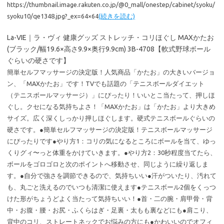
https://thumbnail.image.rakuten.co.jp/@0_mall/onestep/cabinet/syoku/
syoku10/qe1348.jpg?_ex=64×64
(続きを読む)
La-VIE｜ラ・ヴィ 健康グッズ ストレッチ・コリほぐし MAXかたお
(ブラック/幅19.6×高さ9.9×奥行9.9cm) 3B-4708【軟式野球ボール
ぐらいの硬さです】
簡単セルフマッサージの決定版！人気商品「かたお」の大きいバージョ
ン、「MAXかたお」です！TVでも話題の「テニスボールダイエット
（テニスボールマッサージ）」にぴったり！いいとこ当たって、押しほ
ぐし。クセになる気持ちよさ！「MAXかたお」は「かたお」より大きめ
サイズ。広く深くしっかり押しほぐします。硬式テニスボールぐらいの
硬さです。●簡単セルフマッサージの決定版！テニスボールマッサージ
にぴったりです●やり方1：コリの気になるところにボールを当て、ゆっ
くりグィ〜っと体重をかけていきます。●やり方2：30秒程度当てたら、
ボールをゴロゴロと次のポイントへ移動させ、同じように繰り返しま
す。●自分で強さを調節できるので、気持ちいい●汗がついたり、汚れて
も、丸ごと洗えるのでいつも清潔に使えます●テニスボール2個をくっつ
けた形がちょうどよく当たって気持ちいい！●首・二の腕・肩甲骨・背
中・お腹・腰・お尻・ふくらはぎ・足裏・太もも裏などにも●肩こり、
背中のコリ、ストレートネックでお悩みの方にも●かわいいのでオフィ