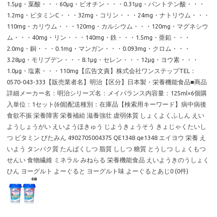
1.5μg・葉酸・・・60μg・ビオチン・・・0.31μg・パントテン酸・・・
1.2mg・ビタミンC・・・32mg・コリン・・・24mg・ナトリウム・・・
110mg・カリウム・・・120mg・カルシウム・・・120mg・マグネシウ
ム・・・40mg・リン・・・140mg・鉄・・・1.5mg・亜鉛・・・
2.0mg・銅・・・0.1mg・マンガン・・・0.093mg・クロム・・・
3.28μg・モリブデン・・・8.1μg・セレン・・・12μg・ヨウ素・・・
1.0μg・塩素・・・110mg【広告文責】株式会社ワンステップTEL：
0570-043-333【販売業者名】明治【区分】日本製・栄養機能食品■商品
詳細メーカー名：明治シリーズ名：メイバランス内容量：125ml×6個購
入単位：1セット(6個)配送種別：在庫品【検索用キーワード】病中病後
食欲不振 栄養障害 栄養補給 滋養強壮 虚弱体質 しょくよくふしん えい
ようしょうがい えいようほきゅう じようきょうそう きょじゃくたいし
つ ビタミン びたみん 4902705004375 QE1348 qe1348 エイヨウ 栄養 え
いよう タンパク質 たんぱくしつ 脂質 ししつ 糖質 とうしつ しょくもつ
せんい 食物繊維 ミネラル みねらる 栄養機能食品 えいようきのうしょく
ひん ヨーグルト よーぐると ヨーグルト味 よーぐるとあじ0 (0件)