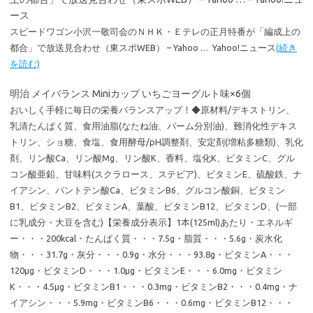
ース
スピードワゴン小沢一敬司会のＮＨＫ・Ｅテレの正月特番が「編成上の
都合」で放送見合わせ（東スポWEB） – Yahoo … Yahoo!ニュース
(続き
を読む)
明治 メイバランス Miniカップ いちごヨーグルト味×6個
おいしく手軽に毎日の栄養バランスアップ！◆原材料/デキストリン、
乳清たんぱく質、食用油脂(なたね油、パーム分別油)、難消化性デキス
トリン、ショ糖、食塩、食用酵母/pH調整剤、安定剤(増粘多糖類)、乳化
剤、リン酸Ca、リン酸Mg、リン酸K、香料、塩化K、ビタミンC、グル
コン酸亜鉛、甘味料(スクラロース、ステビア)、ビタミンE、硫酸鉄、ナ
イアシン、パントテン酸Ca、ビタミンB6、グルコン酸銅、ビタミン
B1、ビタミンB2、ビタミンA、葉酸、ビタミンB12、ビタミンD、(一部
に乳成分・大豆を含む)【栄養成分表示】1本(125ml)あたり・エネルギ
ー・・・200kcal・たんぱく質・・・7.5g・脂質・・・5.6g・炭水化
物・・・31.7g・灰分・・・0.9g・水分・・・93.8g・ビタミンA・・・
120μg・ビタミンD・・・1.0μg・ビタミンE・・・6.0mg・ビタミン
K・・・4.5μg・ビタミンB1・・・0.3mg・ビタミンB2・・・0.4mg・ナ
イアシン・・・5.9mg・ビタミンB6・・・0.6mg・ビタミンB12・・・