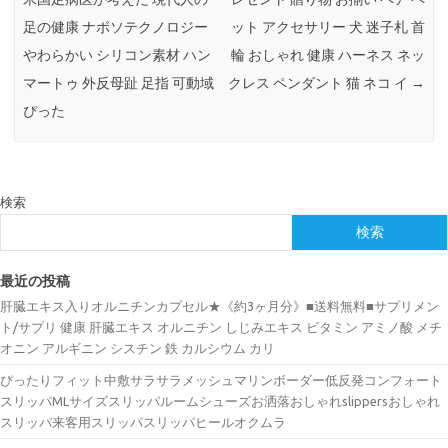
足の健康 ナボソテクノロジー
ット アクセサリー 犬 迷子札 首
やわらかい シリコン素材 ハン
輪 おしゃれ 健康 ハーネス ネッ
マートゥ 外反母趾 足指 可動域
クレス ペンダント 猫 ネコ イ
→
ぴった
検索
検索
最近の投稿
肝臓エキス入りオルニチンカプセル★《約3ヶ月分》■送料無料■サプリメン
ト/サプリ 健康 肝臓エキス オルニチン しじみエキス ビタミン アミノ酸 メチ
オニン アルギニン シスチン 鉄 カルシウム カリ
ぴったりフィット中敷サラサラメッシュマリンボーダー低反発コンフォート
スリッパMLサイズスリッパルームシューズお洒落おしゃれslippersおしゃれ
スリッパ来客用スリッパスリッパヒールオクムラ