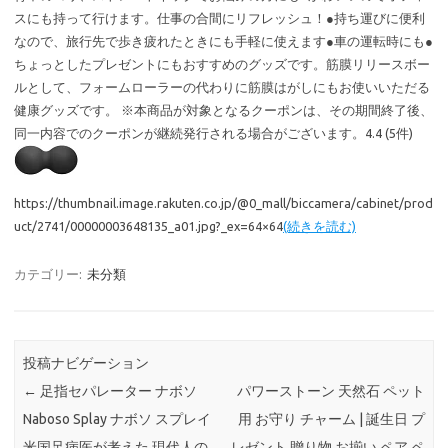
スにも持って行けます。仕事の合間にリフレッシュ！●持ち運びに便利
なので、旅行先で歩き疲れたときにも手軽に使えます●車の運転時にも●
ちょっとしたプレゼントにもおすすめのグッズです。筋膜リリースボー
ルとして、フォームローラーの代わりに筋膜はがしにもお使いいただる
健康グッズです。 ※本商品が対象となるクーポンは、その期間終了後、
同一内容でのクーポンが継続発行される場合がございます。4.4 (5件)
https://thumbnail.image.rakuten.co.jp/@0_mall/biccamera/cabinet/prod
uct/2741/00000003648135_a01.jpg?_ex=64×64
(続きを読む)
カテゴリー:
未分類
投稿ナビゲーション
←
足指セパレーター ナボソ
パワーストーン 天然石 ペット
Naboso Splay ナボソ スプレイ
用 お守り チャーム | 誕生日 プ
米国足病医が考えた 現代人の
レゼント 贈り物 お揃い ペア ペ