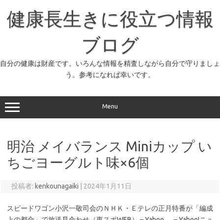
コ
ン
健康長生きに役立つ情報
テ
ン
ツ
へ
ブログ
ス
キ
ッ
自分の健康は財産です。いろんな情報を精査しながら自分で守りましょ
プ
う。参考になれば幸いです。
Menu
明治 メイバランス Miniカップ い
ちごヨーグルト味×6個
投稿者:
kenkounagaiki
|
2024年1月11日
スピードワゴン小沢一敬司会のＮＨＫ・Ｅテレの正月特番が「編成
上の都合」で放送見合わせ（東スポWEB） – Yahoo … – Yahoo!ニュ