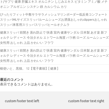
ト/サプリ 健康 肝臓エキス オルニチン しじみエキス ビタミン アミノ酸 メチ
オニン アルギニン シスチン 鉄 カルシウム カリ
ぴったりフィット中敷サラサラメッシュマリンボーダー低反発コンフォート
スリッパMLサイズスリッパルームシューズお洒落おしゃれslippersおしゃれ
スリッパ来客用スリッパスリッパヒールオクムラ
健康スリッパ 前開き 蒸れ防止で 快適 室内 健康サンダル 日本製 あす楽 新フ
ォルテ レディース 今治タオル エトワール海渡 バラ柄 ローズ ルームシューズ
女性用 おしゃれ 上品 かわいい フラワ
健康スリッパ 前開き 蒸れ防止で 快適 室内 健康サンダル 日本製 あす楽 新フ
ォルテ レディース 今治タオル エトワール海渡 バラ柄 ローズ ルームシューズ
女性用 おしゃれ 上品 かわいい フラワ
槍使いと、黒猫。 12【電子書籍】[ 健康 ]
最近のコメント
表示できるコメントはありません。
custom footer text left
custom footer text right