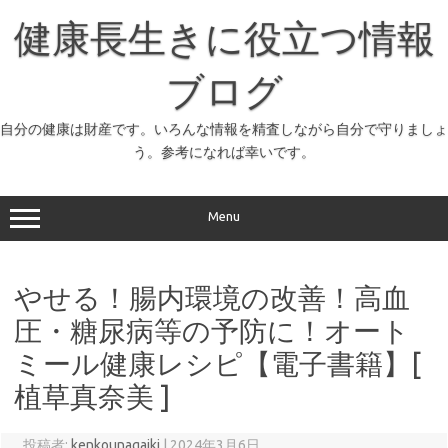
コ
ン
健康長生きに役立つ情報
テ
ン
ツ
へ
ブログ
ス
キ
ッ
自分の健康は財産です。いろんな情報を精査しながら自分で守りましょ
プ
う。参考になれば幸いです。
Menu
やせる！腸内環境の改善！高血
圧・糖尿病等の予防に！オート
ミール健康レシピ【電子書籍】[
植草真奈美 ]
投稿者:
kenkounagaiki
|
2024年3月6日