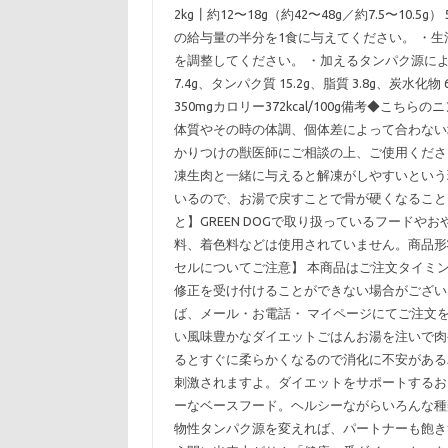
2kg┃約12〜18g（約42〜48g／約7.5〜10.5g
の給与量の半分を1食に与えてください。 ・
を調整してください。 ・加えるタンパク源に
7.4g、タンパク質 15.2g、脂質 3.8g、炭水化物
350mgカロリー372kcal/100g備考◆
体質やその時の体調、個体差によって合わない
かりつけの獣医師にご相談の上、ご使用くださ
凍生肉と一緒に与えると解凍がしやすいという
いるので、お湯で戻すことで骨が硬くなること
と】GREEN DOGで取り扱っているフード
料、着色料などは使用されていません。商品形
セルについてご注意】 本商品はご注文タイミ
修正を受け付けることができない場合がござい
ば、メール・お電話・ マイページにてご注文
い風味豊かなダイエットごはんお湯を注いで肉
るとすぐに柔らかくなるので消化に不安がある
刺激されますよ。ダイエットをサポートするお
ーなベースフード。ヘルシーながらいろんな種
物性タンパク源を変えれば、パートナーも飽き