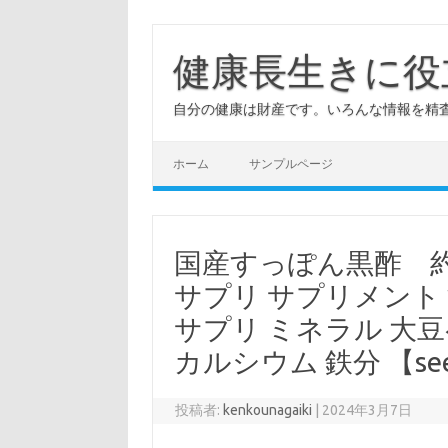
コ
ン
テ
健康長生きに役
ン
ツ
へ
自分の健康は財産です。いろんな情報を精
ス
キ
ッ
プ
ホーム
サンプルページ
国産すっぽん黒酢 約
サプリ サプリメント 
サプリ ミネラル 大
カルシウム 鉄分 【see
投稿者:
kenkounagaiki
|
2024年3月7日