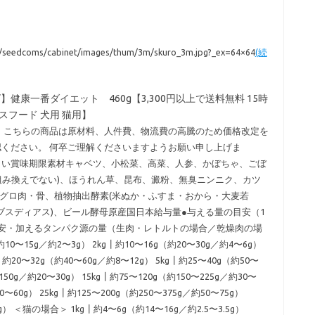
ll/seedcoms/cabinet/images/thum/3m/skuro_3m.jpg?_ex=64×64
(続
】健康一番ダイエット 460g【3,300円以上で送料無料 15時
スフード 犬用 猫用】
新） こちらの商品は原材料、人件費、物流費の高騰のため価格改定を
認ください。 何卒ご理解くださいますようお願い申し上げま
さい賞味期限素材キャベツ、小松菜、高菜、人参、かぼちゃ、ごぼ
組み換えでない)、ほうれん草、昆布、澱粉、無臭ニンニク、カツ
グロ肉・骨、植物抽出酵素(米ぬか・ふすま・おから・大麦若
ブスディアス)、ビール酵母原産国日本給与量●与える量の目安（1
安・加えるタンパク源の量（生肉・レトルトの場合／乾燥肉の場
〜15g／約2〜3g） 2kg┃約10〜16g（約20〜30g／約4〜6g）
┃約20〜32g（約40〜60g／約8〜12g） 5kg┃約25〜40g（約50〜
150g／約20〜30g） 15kg┃約75〜120g（約150〜225g／約30〜
40〜60g） 25kg┃約125〜200g（約250〜375g／約50〜75g）
0g） ＜猫の場合＞ 1kg┃約4〜6g（約14〜16g／約2.5〜3.5g）