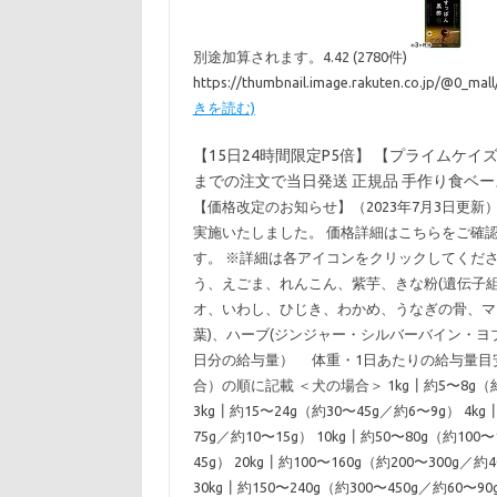
別途加算されます。4.42 (2780件)
https://thumbnail.image.rakuten.co.jp/@0_ma
きを読む)
【15日24時間限定P5倍】 【プライムケイズ
までの注文で当日発送 正規品 手作り食ベー
【価格改定のお知らせ】（2023年7月3日更
実施いたしました。 価格詳細はこちらをご確
す。 ※詳細は各アイコンをクリックしてくだ
う、えごま、れんこん、紫芋、きな粉(遺伝子
オ、いわし、ひじき、わかめ、うなぎの骨、マ
葉)、ハーブ(ジンジャー・シルバーバイン・ヨ
日分の給与量） 体重・1日あたりの給与量目
合）の順に記載 ＜犬の場合＞ 1kg┃約5〜8g（約10
3kg┃約15〜24g（約30〜45g／約6〜9g） 4kg
75g／約10〜15g） 10kg┃約50〜80g（約100〜
45g） 20kg┃約100〜160g（約200〜300g／約
30kg┃約150〜240g（約300〜450g／約60〜9