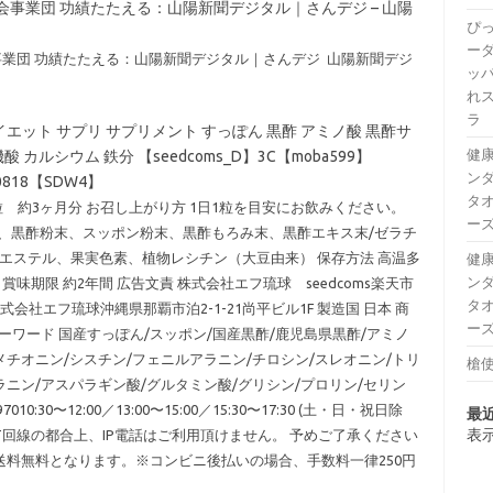
事業団 功績たたえる：山陽新聞デジタル｜さんデジ – 山陽
ぴ
ー
事業団 功績たたえる：山陽新聞デジタル｜さんデジ 山陽新聞デジ
ッパ
れ
ラ
エット サプリ サプリメント すっぽん 黒酢 アミノ酸 黒酢サ
健康
カルシウム 鉄分 【seedcoms_D】3C【moba599】
ンダ
D0818【SDW4】
タオ
×90粒 約3ヶ月分 お召し上がり方 1日1粒を目安にお飲みください。
ーズ
ド、黒酢粉末、スッポン粉末、黒酢もろみ末、黒酢エキス末/ゼラチ
エステル、果実色素、植物レシチン（大豆由来） 保存方法 高温多
健康
ンダ
期限 約2年間 広告文責 株式会社エフ琉球 seedcoms楽天市
タオ
者 株式会社エフ琉球沖縄県那覇市泊2-1-21尚平ビル1F 製造国 日本 商
ーズ
キーワード 国産すっぽん/スッポン/国産黒酢/鹿児島県黒酢/アミノ
メチオニン/シスチン/フェニルアラニン/チロシン/スレオニン/トリ
槍使
ラニン/アスパラギン酸/グルタミン酸/グリシン/プロリン/セリン
:30〜12:00／13:00〜15:00／15:30〜17:30 (土・日・祝日除
最
表
T回線の都合上、IP電話はご利用頂けません。 予めご了承ください
送料無料となります。※コンビニ後払いの場合、手数料一律250円