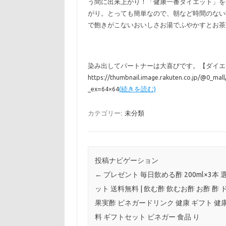
う間に出来上がり！「健康一番ダイエット」を
がり。とっても簡単なので、朝など時間のない
で飽きがこないおいしさお湯でふやかすとお茶
染み出してパートナーは大喜びです。【ダイエット応
https://thumbnail.image.rakuten.co.jp/@0_ma
_ex=64×64
(続きを読む)
カテゴリー:
未分類
投稿ナビゲーション
←
プレゼント 毎日飲める酢 200ml×3本 
ット 送料無料 | 飲む酢 飲むお酢 お酢 酢
果実酢 ビネガードリンク 健康 ギフト 健
料 ギフトセット ビネガー 食品 り