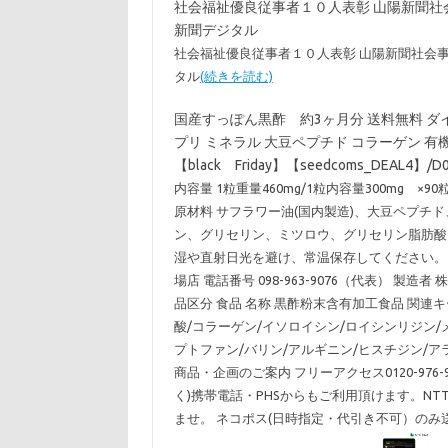
社会福祉優良従事者１０人表彰 山陽新聞社会
新聞デジタル
社会福祉優良従事者１０人表彰 山陽新聞社会
タル
(続きを読む)
国産すっぽん黒酢 約3ヶ月分 送料無料 ダイ
プリ ミネラル 大豆ペプチド コラーゲン 有機酸 
【black Friday】【seedcoms_DEAL4】/
内容量 1粒重量460mg/1粒内容量300mg 
原材料 サフラワー油(国内製造)、大豆ペプチ
ン、グリセリン、ミツロウ、グリセリン脂肪酸
湿や直射日光を避け、常温保存してください。 賞味
場店 電話番号 098-963-9076（代表） 製造
品区分 食品 名称 黒酢粉末含有加工食品 関連
酸/コラーゲン/イソロイシン/ロイシンリジン/
プトファン/バリン/アルギニン/ヒスチジン/ア
商品・企画のご案内 フリーアクセス0120-976-97010
く)携帯電話・PHSからもご利用頂けます。NT
ませ。 ネコポス(日時指定・代引き不可）のみ