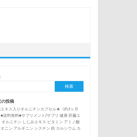
索
検索
近の投稿
臓エキス入りオルニチンカプセル★《約3ヶ月
■送料無料■サプリメント/サプリ 健康 肝臓エ
 オルニチン しじみエキス ビタミン アミノ酸
オニン アルギニン シスチン 鉄 カルシウム カ