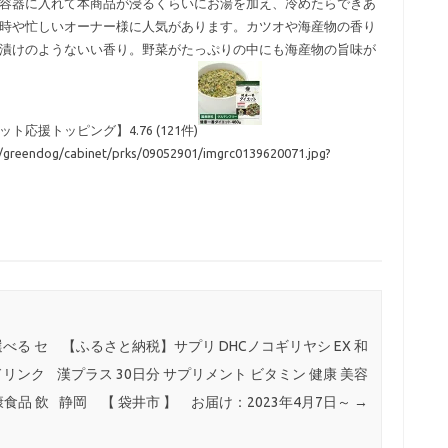
容器に入れて本商品が浸るくらいにお湯を加え、冷めたらできあ
時や忙しいオーナー様に人気があります。カツオや海産物の香り
漬けのようないい香り。野菜がたっぷりの中にも海産物の旨味が
援トッピング】4.76 (121件)
ll/greendog/cabinet/prks/09052901/imgrc0139620071.jpg?
選べる セ
【ふるさと納税】サプリ DHCノコギリヤシ EX 和
 ドリンク
漢プラス 30日分 サプリメント ビタミン 健康 美容
康食品 飲
静岡 【 袋井市 】 お届け：2023年4月7日～
→