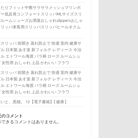
ったりフィット中敷サラサラメッシュマリンボ
ダー低反発コンフォートスリッパMLサイズスリ
ルームシューズお洒落おしゃれslippersおしゃ
スリッパ来客用スリッパスリッパヒールオクム
スリッパ 前開き 蒸れ防止で 快適 室内 健康サ
ル 日本製 あす楽 新フォルテ レディース 今治
ル エトワール海渡 バラ柄 ローズ ルームシュ
 女性用 おしゃれ 上品 かわいい フラワ
スリッパ 前開き 蒸れ防止で 快適 室内 健康サ
ル 日本製 あす楽 新フォルテ レディース 今治
ル エトワール海渡 バラ柄 ローズ ルームシュ
 女性用 おしゃれ 上品 かわいい フラワ
いと、黒猫。 12【電子書籍】[ 健康 ]
近のコメント
示できるコメントはありません。