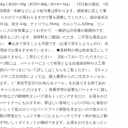
） 5kg┃約20〜30g（約70〜80g／約14〜16g） ・1日2食の場合、1日
生活環境・年齢などにより給与量は変わります。個体差に応じて量
よりカロリーが変わりますので量を調整してください。成分値水分
 69.2g、灰分 4.4g、ナトリウム 95mg、カルシウム 620mg、リン
こちらのニンニクの含有量はごくわずかで、一般的な許容量の範囲内です。
場合もございます。原材料をご確認いただき、ご不安な場合はか
い。 ◆お水で戻すことも可能です（お湯で戻すとよりふやけ、冷
理由でお湯をすすめています）。 ◆原材料の骨は粉末加工にして
はありません。ご安心ください。 【知っておいていただきたいこ
やおやつ類には、パートナーにとって有害となる合成保存料や人工香
状のバラつきについて詳しくはこちらをご覧ください。 【キャン
ングやご注文内容によっては、購入履歴からのご注文キャンセル、
ます。 (「発送予定日のお知らせメール」をお送りする前であれ
をキャンセルいただけます。）体重管理が必要なパートナーに嬉し
や魚などの動物性タンパク源をトッピングするだけ。お湯をかけ
パートナーにもおすすめ。香ばしい旨味たっぷりの匂いに食欲が
いしくて低カロリーなベースフード穀類を含まないので低カロリ
類の野菜がたっぷりで食べごたえもバッチリです！肉や魚など動
ず匂いしくダイエットが継続できます。お湯をかけるとあっとい